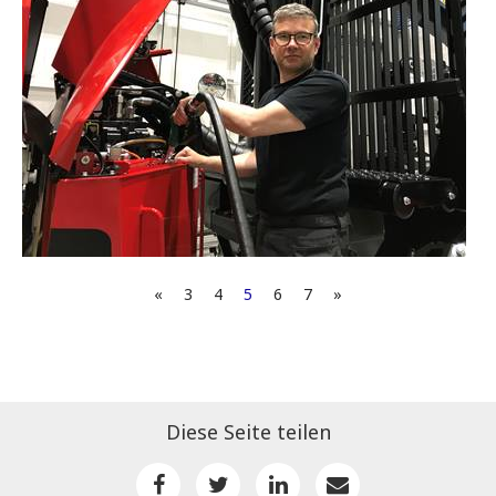
«
3
4
5
6
7
»
Diese Seite teilen