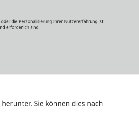
er die Personalisierung Ihrer Nutzererfahrung ist.
d erforderlich sind.
KONTAKT
ANMELDEN
LOKALE WEBSITES
herunter. Sie können dies nach