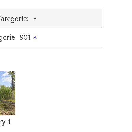
ategorie:
gorie:
901
×
ry 1