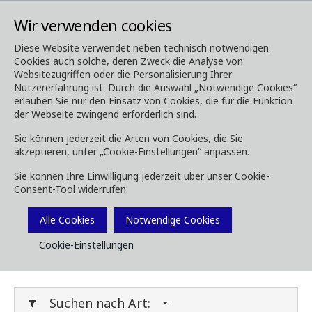
Wir verwenden cookies
Diese Website verwendet neben technisch notwendigen
Cookies auch solche, deren Zweck die Analyse von
Media
Downloads
Websitezugriffen oder die Personalisierung Ihrer
Nutzererfahrung ist. Durch die Auswahl „Notwendige Cookies“
Downloads
erlauben Sie nur den Einsatz von Cookies, die für die Funktion
der Webseite zwingend erforderlich sind.
Sie können jederzeit die Arten von Cookies, die Sie
akzeptieren, unter „Cookie-Einstellungen“ anpassen.
Laden Sie Broschüren, Bilder, Videos,
Sie können Ihre Einwilligung jederzeit über unser Cookie-
Kundenmagazine und andere Medien herunter.
Consent-Tool widerrufen.
Sie können dies nach Typ oder Kategorie unten
Filtern.
Alle Cookies
Notwendige Cookies
Cookie-Einstellungen
Filter Media
Suchen nach Art: