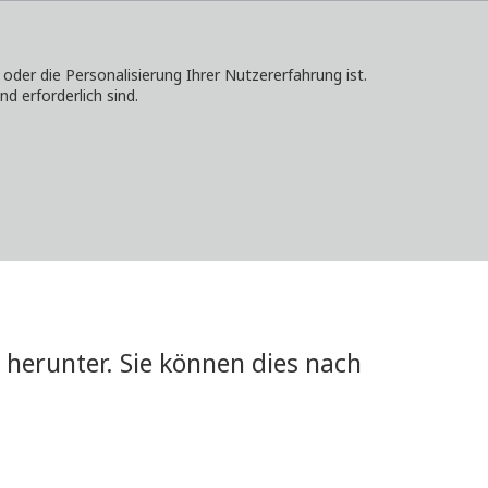
er die Personalisierung Ihrer Nutzererfahrung ist.
d erforderlich sind.
KONTAKT
ANMELDEN
LOKALE WEBSITES
herunter. Sie können dies nach