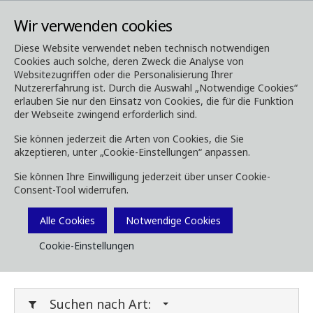
Wir verwenden cookies
Diese Website verwendet neben technisch notwendigen
Cookies auch solche, deren Zweck die Analyse von
Media
Downloads
Websitezugriffen oder die Personalisierung Ihrer
Nutzererfahrung ist. Durch die Auswahl „Notwendige Cookies“
Downloads
erlauben Sie nur den Einsatz von Cookies, die für die Funktion
der Webseite zwingend erforderlich sind.
Sie können jederzeit die Arten von Cookies, die Sie
akzeptieren, unter „Cookie-Einstellungen“ anpassen.
Laden Sie Broschüren, Bilder, Videos,
Sie können Ihre Einwilligung jederzeit über unser Cookie-
Kundenmagazine und andere Medien herunter.
Consent-Tool widerrufen.
Sie können dies nach Typ oder Kategorie unten
Filtern.
Alle Cookies
Notwendige Cookies
Cookie-Einstellungen
Filter Media
Suchen nach Art: