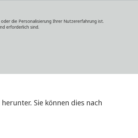
er die Personalisierung Ihrer Nutzererfahrung ist.
d erforderlich sind.
KONTAKT
ANMELDEN
LOKALE WEBSITES
herunter. Sie können dies nach