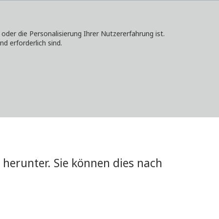
er die Personalisierung Ihrer Nutzererfahrung ist.
d erforderlich sind.
KONTAKT
ANMELDEN
LOKALE WEBSITES
herunter. Sie können dies nach