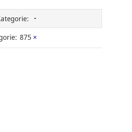
ategorie:
gorie:
875
×