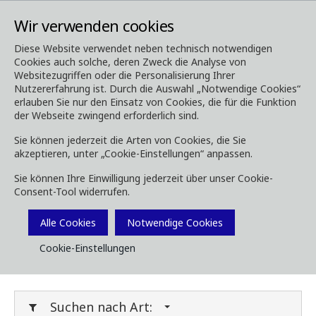
Wir verwenden cookies
Diese Website verwendet neben technisch notwendigen
Cookies auch solche, deren Zweck die Analyse von
Media
Downloads
Websitezugriffen oder die Personalisierung Ihrer
Nutzererfahrung ist. Durch die Auswahl „Notwendige Cookies“
Downloads
erlauben Sie nur den Einsatz von Cookies, die für die Funktion
der Webseite zwingend erforderlich sind.
Sie können jederzeit die Arten von Cookies, die Sie
akzeptieren, unter „Cookie-Einstellungen“ anpassen.
Laden Sie Broschüren, Bilder, Videos,
Sie können Ihre Einwilligung jederzeit über unser Cookie-
Kundenmagazine und andere Medien herunter.
Consent-Tool widerrufen.
Sie können dies nach Typ oder Kategorie unten
Filtern.
Alle Cookies
Notwendige Cookies
Cookie-Einstellungen
Filter Media
Suchen nach Art: