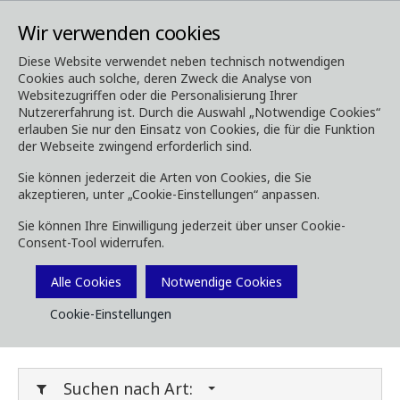
Wir verwenden cookies
Diese Website verwendet neben technisch notwendigen
Cookies auch solche, deren Zweck die Analyse von
Media
Downloads
Websitezugriffen oder die Personalisierung Ihrer
Nutzererfahrung ist. Durch die Auswahl „Notwendige Cookies“
Downloads
erlauben Sie nur den Einsatz von Cookies, die für die Funktion
der Webseite zwingend erforderlich sind.
Sie können jederzeit die Arten von Cookies, die Sie
akzeptieren, unter „Cookie-Einstellungen“ anpassen.
Laden Sie Broschüren, Bilder, Videos,
Sie können Ihre Einwilligung jederzeit über unser Cookie-
Kundenmagazine und andere Medien herunter.
Consent-Tool widerrufen.
Sie können dies nach Typ oder Kategorie unten
Filtern.
Alle Cookies
Notwendige Cookies
Cookie-Einstellungen
Filter Media
Suchen nach Art: