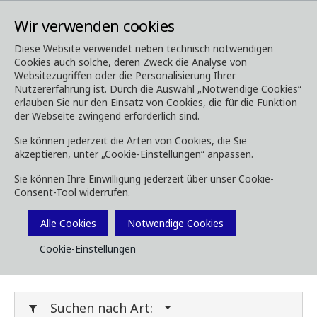
Wir verwenden cookies
Diese Website verwendet neben technisch notwendigen
Cookies auch solche, deren Zweck die Analyse von
Media
Downloads
Websitezugriffen oder die Personalisierung Ihrer
Nutzererfahrung ist. Durch die Auswahl „Notwendige Cookies“
Downloads
erlauben Sie nur den Einsatz von Cookies, die für die Funktion
der Webseite zwingend erforderlich sind.
Sie können jederzeit die Arten von Cookies, die Sie
akzeptieren, unter „Cookie-Einstellungen“ anpassen.
Laden Sie Broschüren, Bilder, Videos,
Sie können Ihre Einwilligung jederzeit über unser Cookie-
Kundenmagazine und andere Medien herunter.
Consent-Tool widerrufen.
Sie können dies nach Typ oder Kategorie unten
Filtern.
Alle Cookies
Notwendige Cookies
Cookie-Einstellungen
Filter Media
Suchen nach Art: