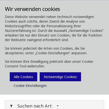
Wir verwenden cookies
Diese Website verwendet neben technisch notwendigen
Cookies auch solche, deren Zweck die Analyse von
Media
Downloads
Websitezugriffen oder die Personalisierung Ihrer
Nutzererfahrung ist. Durch die Auswahl „Notwendige Cookies“
Downloads
erlauben Sie nur den Einsatz von Cookies, die für die Funktion
der Webseite zwingend erforderlich sind.
Sie können jederzeit die Arten von Cookies, die Sie
akzeptieren, unter „Cookie-Einstellungen“ anpassen.
Laden Sie Broschüren, Bilder, Videos,
Sie können Ihre Einwilligung jederzeit über unser Cookie-
Kundenmagazine und andere Medien herunter.
Consent-Tool widerrufen.
Sie können dies nach Typ oder Kategorie unten
Filtern.
Alle Cookies
Notwendige Cookies
Cookie-Einstellungen
Filter Media
Suchen nach Art: