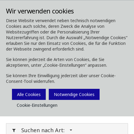
Wir verwenden cookies
Diese Website verwendet neben technisch notwendigen
Cookies auch solche, deren Zweck die Analyse von
Media
Downloads
Websitezugriffen oder die Personalisierung Ihrer
Nutzererfahrung ist. Durch die Auswahl „Notwendige Cookies“
Downloads
erlauben Sie nur den Einsatz von Cookies, die für die Funktion
der Webseite zwingend erforderlich sind.
Sie können jederzeit die Arten von Cookies, die Sie
akzeptieren, unter „Cookie-Einstellungen“ anpassen.
Laden Sie Broschüren, Bilder, Videos,
Sie können Ihre Einwilligung jederzeit über unser Cookie-
Kundenmagazine und andere Medien herunter.
Consent-Tool widerrufen.
Sie können dies nach Typ oder Kategorie unten
Filtern.
Alle Cookies
Notwendige Cookies
Cookie-Einstellungen
Filter Media
Suchen nach Art: