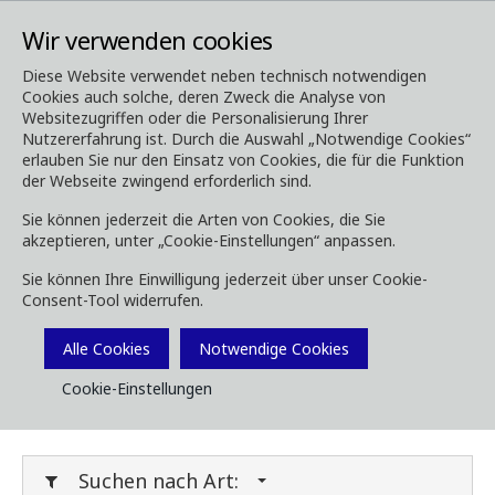
Wir verwenden cookies
Diese Website verwendet neben technisch notwendigen
Cookies auch solche, deren Zweck die Analyse von
Media
Downloads
Websitezugriffen oder die Personalisierung Ihrer
Nutzererfahrung ist. Durch die Auswahl „Notwendige Cookies“
Downloads
erlauben Sie nur den Einsatz von Cookies, die für die Funktion
der Webseite zwingend erforderlich sind.
Sie können jederzeit die Arten von Cookies, die Sie
akzeptieren, unter „Cookie-Einstellungen“ anpassen.
Laden Sie Broschüren, Bilder, Videos,
Sie können Ihre Einwilligung jederzeit über unser Cookie-
Kundenmagazine und andere Medien herunter.
Consent-Tool widerrufen.
Sie können dies nach Typ oder Kategorie unten
Filtern.
Alle Cookies
Notwendige Cookies
Cookie-Einstellungen
Filter Media
Suchen nach Art: