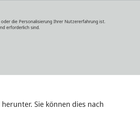
er die Personalisierung Ihrer Nutzererfahrung ist.
d erforderlich sind.
KONTAKT
ANMELDEN
LOKALE WEBSITES
herunter. Sie können dies nach