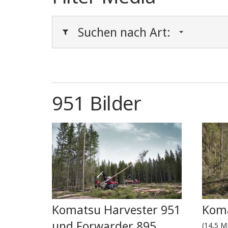
Suchen nach Art:
951 Bilder
Komatsu Harvester 951
Koma
und Forwarder 895
(14,5 M