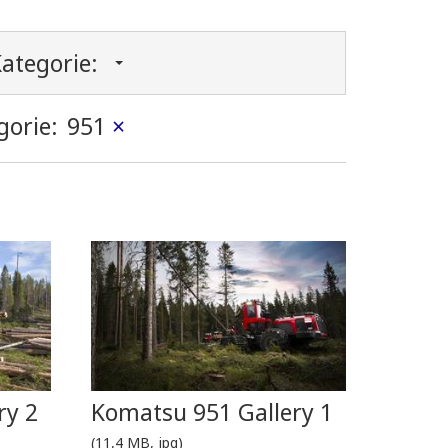
ategorie:
gorie:
951
×
ry 2
Komatsu 951 Gallery 1
(11,4 MB, jpg)