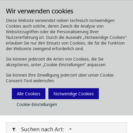
Wir verwenden cookies
Diese Website verwendet neben technisch notwendigen
Cookies auch solche, deren Zweck die Analyse von
Media
Downloads
Websitezugriffen oder die Personalisierung Ihrer
Nutzererfahrung ist. Durch die Auswahl „Notwendige Cookies“
Downloads
erlauben Sie nur den Einsatz von Cookies, die für die Funktion
der Webseite zwingend erforderlich sind.
Sie können jederzeit die Arten von Cookies, die Sie
akzeptieren, unter „Cookie-Einstellungen“ anpassen.
Laden Sie Broschüren, Bilder, Videos,
Sie können Ihre Einwilligung jederzeit über unser Cookie-
Kundenmagazine und andere Medien herunter.
Consent-Tool widerrufen.
Sie können dies nach Typ oder Kategorie unten
Filtern.
Alle Cookies
Notwendige Cookies
Cookie-Einstellungen
Filter Media
Suchen nach Art: