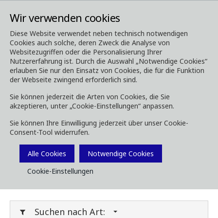
Wir verwenden cookies
Diese Website verwendet neben technisch notwendigen
Cookies auch solche, deren Zweck die Analyse von
Media
Downloads
Websitezugriffen oder die Personalisierung Ihrer
Nutzererfahrung ist. Durch die Auswahl „Notwendige Cookies“
Downloads
erlauben Sie nur den Einsatz von Cookies, die für die Funktion
der Webseite zwingend erforderlich sind.
Sie können jederzeit die Arten von Cookies, die Sie
akzeptieren, unter „Cookie-Einstellungen“ anpassen.
Laden Sie Broschüren, Bilder, Videos,
Sie können Ihre Einwilligung jederzeit über unser Cookie-
Kundenmagazine und andere Medien herunter.
Consent-Tool widerrufen.
Sie können dies nach Typ oder Kategorie unten
Filtern.
Alle Cookies
Notwendige Cookies
Cookie-Einstellungen
Filter Media
Suchen nach Art: