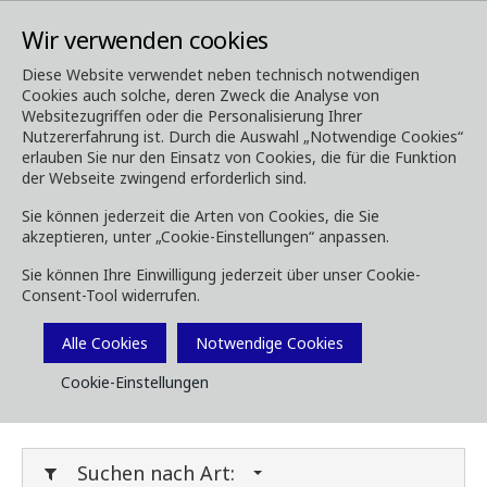
Wir verwenden cookies
Diese Website verwendet neben technisch notwendigen
Cookies auch solche, deren Zweck die Analyse von
Media
Downloads
Websitezugriffen oder die Personalisierung Ihrer
Nutzererfahrung ist. Durch die Auswahl „Notwendige Cookies“
Downloads
erlauben Sie nur den Einsatz von Cookies, die für die Funktion
der Webseite zwingend erforderlich sind.
Sie können jederzeit die Arten von Cookies, die Sie
akzeptieren, unter „Cookie-Einstellungen“ anpassen.
Laden Sie Broschüren, Bilder, Videos,
Sie können Ihre Einwilligung jederzeit über unser Cookie-
Kundenmagazine und andere Medien herunter.
Consent-Tool widerrufen.
Sie können dies nach Typ oder Kategorie unten
Filtern.
Alle Cookies
Notwendige Cookies
Cookie-Einstellungen
Filter Media
Suchen nach Art: