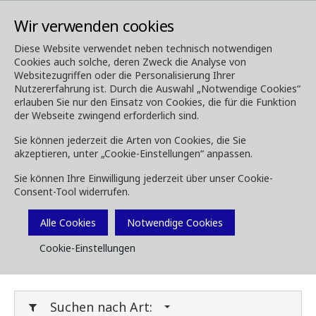
Wir verwenden cookies
Diese Website verwendet neben technisch notwendigen
Cookies auch solche, deren Zweck die Analyse von
Media
Downloads
Websitezugriffen oder die Personalisierung Ihrer
Nutzererfahrung ist. Durch die Auswahl „Notwendige Cookies“
Downloads
erlauben Sie nur den Einsatz von Cookies, die für die Funktion
der Webseite zwingend erforderlich sind.
Sie können jederzeit die Arten von Cookies, die Sie
akzeptieren, unter „Cookie-Einstellungen“ anpassen.
Laden Sie Broschüren, Bilder, Videos,
Sie können Ihre Einwilligung jederzeit über unser Cookie-
Kundenmagazine und andere Medien herunter.
Consent-Tool widerrufen.
Sie können dies nach Typ oder Kategorie unten
Filtern.
Alle Cookies
Notwendige Cookies
Cookie-Einstellungen
Filter Media
Suchen nach Art: