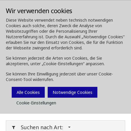
Wir verwenden cookies
Diese Website verwendet neben technisch notwendigen
Cookies auch solche, deren Zweck die Analyse von
Media
Downloads
Websitezugriffen oder die Personalisierung Ihrer
Nutzererfahrung ist. Durch die Auswahl „Notwendige Cookies“
Downloads
erlauben Sie nur den Einsatz von Cookies, die für die Funktion
der Webseite zwingend erforderlich sind.
Sie können jederzeit die Arten von Cookies, die Sie
akzeptieren, unter „Cookie-Einstellungen“ anpassen.
Laden Sie Broschüren, Bilder, Videos,
Sie können Ihre Einwilligung jederzeit über unser Cookie-
Kundenmagazine und andere Medien herunter.
Consent-Tool widerrufen.
Sie können dies nach Typ oder Kategorie unten
Filtern.
Alle Cookies
Notwendige Cookies
Cookie-Einstellungen
Filter Media
Suchen nach Art: